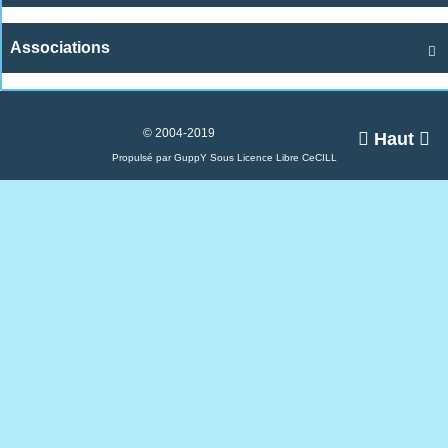
Associations

© 2004-2019

Haut

Propulsé par GuppY
Sous Licence Libre CeCILL