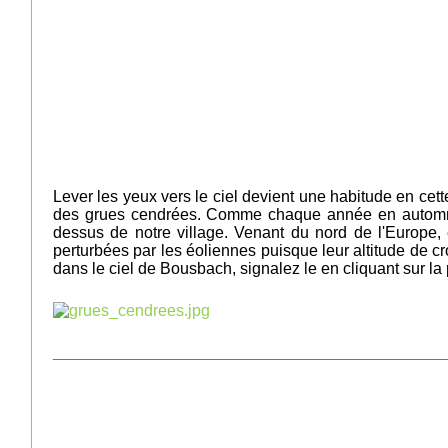
Lever les yeux vers le ciel devient une habitude
en cett
des grues cendrées. Comme chaque année en
automn
dessus de notre village. Venant du nord de l'Europe, 
perturbées par les éoliennes puisque leur altitude de c
dans le ciel de Bousbach, signalez le en cliquant sur la
_________________________________________________