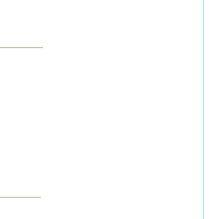
___________
___________