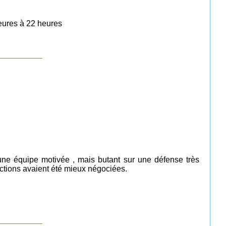
heures à 22 heures
___________
 une équipe motivée , mais butant sur une défense très
 actions avaient été mieux négociées.
___________