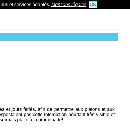
tenus et services adaptés.
Mentions légales
.
OK
es
et jours fériés,
afin de permettre aux piétons et aux
ctaient pas cette interdiction pourtant très visible et
Désormais place à la promenade!