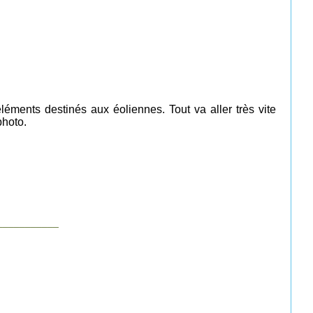
éments destinés aux éoliennes. Tout va aller très vite
photo.
___________