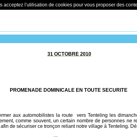
us acceptez l'utilisation de cookies pour vous proposer des con
31 OCTOBRE 2010
PROMENADE DOMINICALE EN TOUTE SECURITE
fermer
aux automobilistes
la route vers Tenteling
les dimanch
ement, comme souvent, un certain nombre de personnes ne respe
fin de sécuriser ce tronçon reliant notre village à Tenteling. 