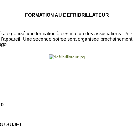
FORMATION AU DEFRIBRILLATEUR
té a organisé une formation à destination des associations. Un
 de l'appareil. Une seconde soirée sera organisée prochainement
uge.
____________________________
10
U SUJET