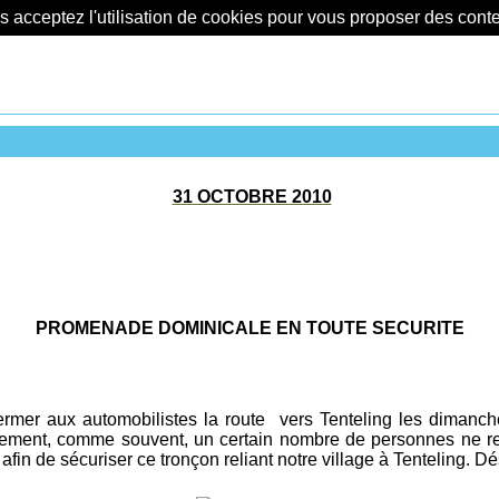
us acceptez l'utilisation de cookies pour vous proposer des con
31 OCTOBRE 2010
PROMENADE DOMINICALE EN TOUTE SECURITE
fermer
aux automobilistes
la route vers Tenteling
les dimanch
ement, comme souvent, un certain nombre de personnes ne respe
fin de sécuriser ce tronçon reliant notre village à Tenteling. 