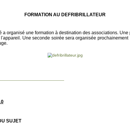
FORMATION AU DEFRIBRILLATEUR
té a organisé une formation à destination des associations. Un
 de l'appareil. Une seconde soirée sera organisée prochainement
uge.
____________________________
10
U SUJET