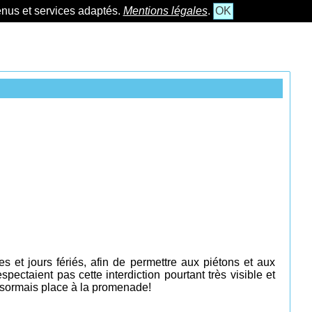
tenus et services adaptés.
Mentions légales
.
OK
es
et jours fériés,
afin de permettre aux piétons et aux
ctaient pas cette interdiction pourtant très visible et
Désormais place à la promenade!