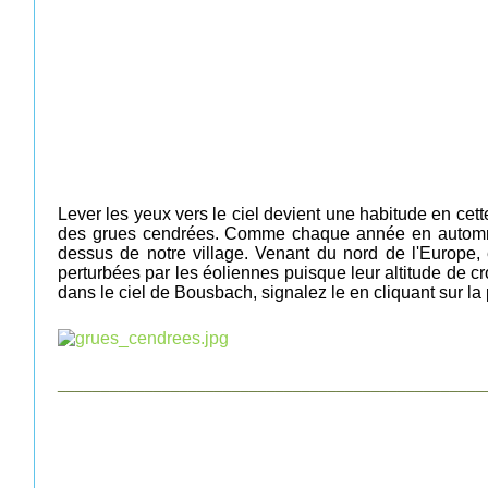
Lever les yeux vers le ciel devient une habitude
en cett
des grues cendrées. Comme chaque année en
automn
dessus de notre village. Venant du nord de l'Europe, 
perturbées par les éoliennes puisque leur altitude de c
dans le ciel de Bousbach, signalez le en cliquant sur la
_________________________________________________