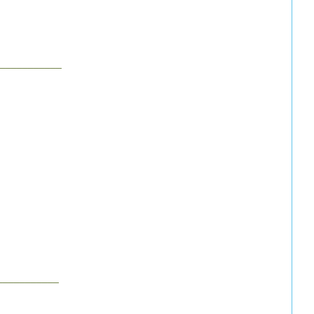
___________
___________