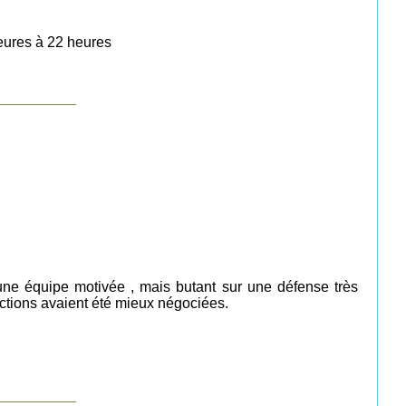
heures à 22 heures
___________
 une équipe motivée , mais butant sur une défense très
 actions avaient été mieux négociées.
___________