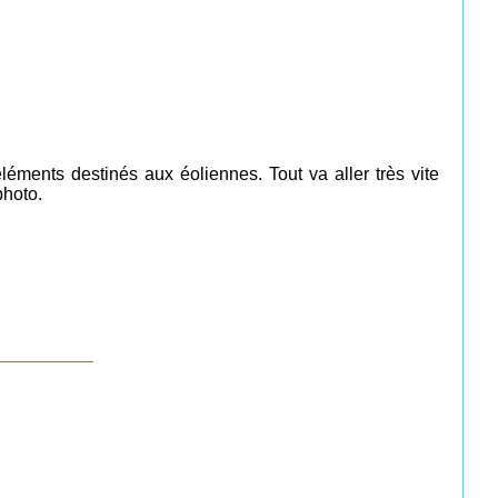
éments destinés aux éoliennes. Tout va aller très vite
photo.
___________