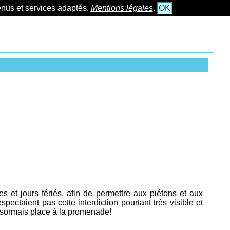
tenus et services adaptés.
Mentions légales
.
OK
es
et jours fériés,
afin de permettre aux piétons et aux
ctaient pas cette interdiction pourtant très visible et
Désormais place à la promenade!