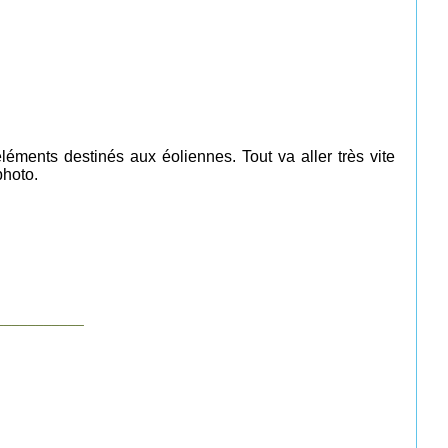
éments destinés aux éoliennes. Tout va aller très vite
photo.
___________