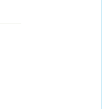
___________
___________