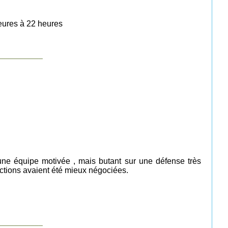
heures à 22 heures
___________
 une équipe motivée , mais butant sur une défense très
 actions avaient été mieux négociées.
___________