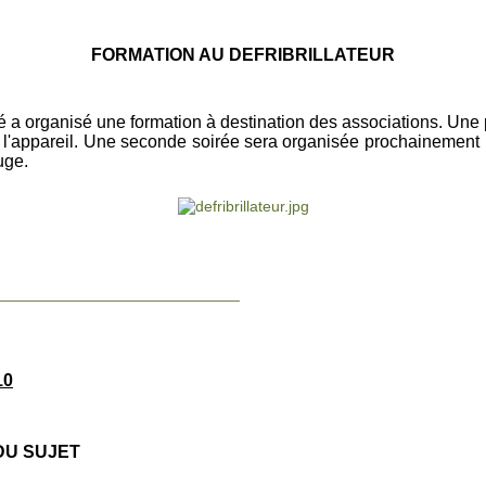
FORMATION AU DEFRIBRILLATEUR
té a organisé une formation à destination des associations. Un
 de l'appareil. Une seconde soirée sera organisée prochainement
uge.
____________________________
10
U SUJET