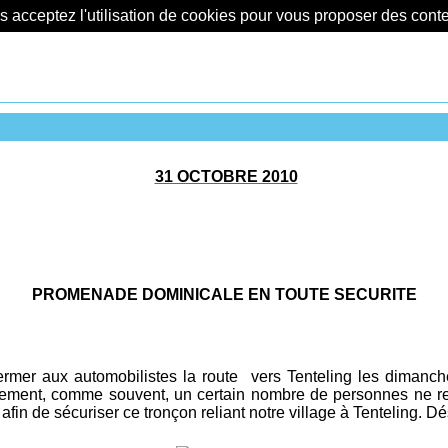
us acceptez l'utilisation de cookies pour vous proposer des con
31 OCTOBRE 2010
PROMENADE DOMINICALE EN TOUTE SECURITE
fermer
aux automobilistes
la route vers Tenteling
les dimanch
ement, comme souvent, un certain nombre de personnes ne respe
fin de sécuriser ce tronçon reliant notre village à Tenteling. 