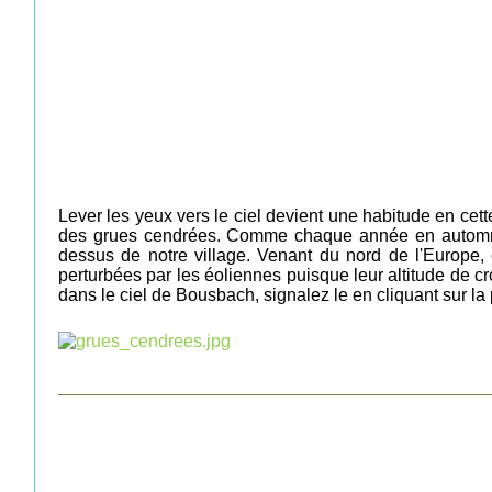
Lever les yeux vers le ciel devient une habitude
en cett
des grues cendrées. Comme chaque année en
automn
dessus de notre village. Venant du nord de l'Europe, 
perturbées par les éoliennes puisque leur altitude de c
dans le ciel de Bousbach, signalez le en cliquant sur la
_________________________________________________