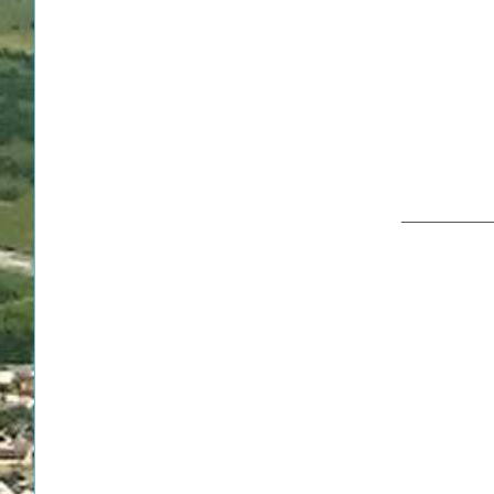
__________