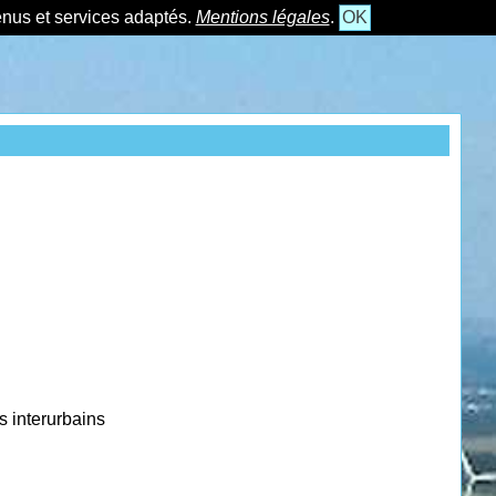
tenus et services adaptés.
Mentions légales
.
OK
s interurbains