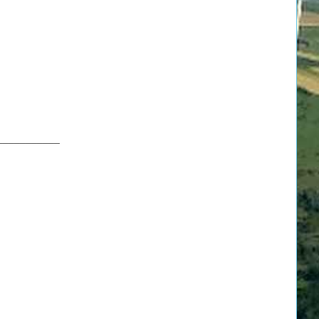
___________