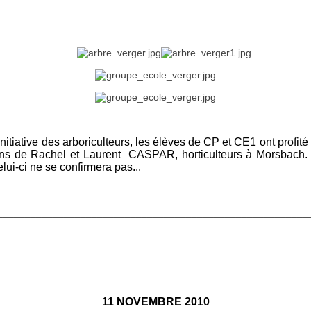
initiative des arboriculteurs, les élèves de CP et CE1 ont profit
ations de Rachel et Laurent CASPAR, horticulteurs à Morsbach. 
ui-ci ne se confirmera pas...
________________________________________________________
11 NOVEMBRE 2010