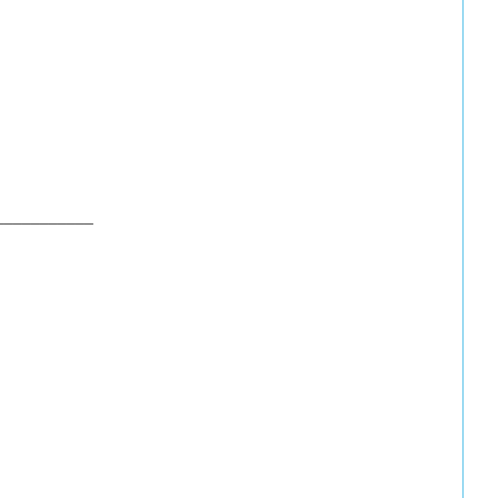
___________