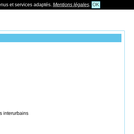
tenus et services adaptés.
Mentions légales
.
OK
s interurbains