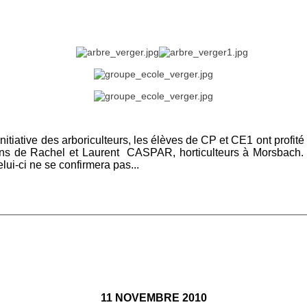
initiative des arboriculteurs, les élèves de CP et CE1 ont profit
ations de Rachel et Laurent CASPAR, horticulteurs à Morsbach. 
ui-ci ne se confirmera pas...
________________________________________________________
11 NOVEMBRE 2010