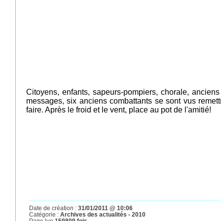
Citoyens, enfants, sapeurs-pompiers, chorale, ancien
messages, six anciens combattants se sont vus remettr
faire. Après le froid et le vent, place au pot de l'amitié!
Date de création :
31/01/2011 @ 10:06
Catégorie :
Archives des actualités - 2010
Page lue
159809 fois