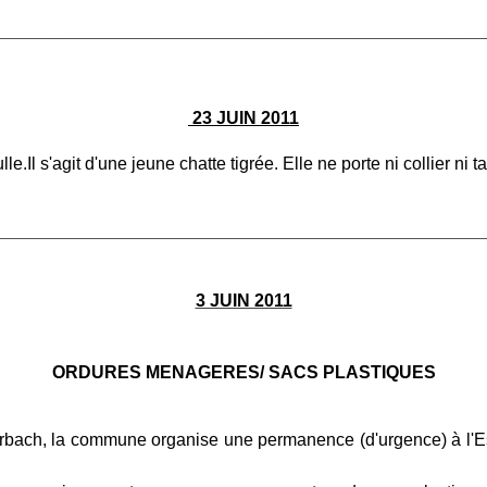
________________________________________________________
23 JUIN 2011
le.Il s'agit d'une jeune chatte tigrée. Elle ne porte ni collier n
________________________________________________________
3 JUIN 2011
ORDURES MENAGERES/
SACS PLASTIQUES
Forbach, la commune organise une permanence (d'urgence) à l'E