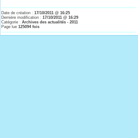
Date de création :
17/10/2011 @ 16:25
Dernière modification :
17/10/2011 @ 16:29
Catégorie :
Archives des actualités - 2011
Page lue
125094 fois