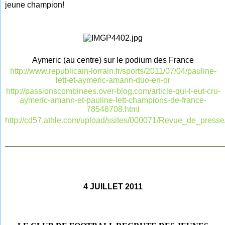
jeune champion!
Aymeric (au centre) sur le podium des France
http://www.republicain-lorrain.fr/sports/2011/07/04/pauline-
lett-et-aymeric-amann-duo-en-or
http://passionscombinees.over-blog.com/article-qui-l-eut-cru-
aymeric-amann-et-pauline-lett-champions-de-france-
78548708.html
http://cd57.athle.com/upload/ssites/000071/Revue_de_press
________________________________________________
4 JUILLET 2011