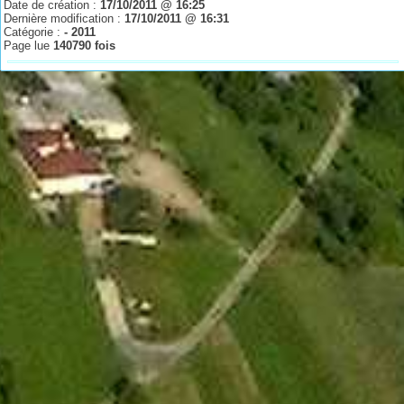
Date de création :
17/10/2011 @ 16:25
Dernière modification :
17/10/2011 @ 16:31
Catégorie :
- 2011
Page lue
140790 fois