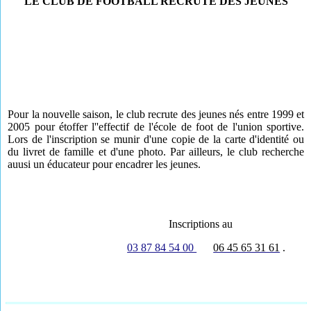
LE CLUB DE FOOTBALL RECRUTE DES JEUNES
Pour la nouvelle saison, le club recrute des jeunes nés entre 1999 et
2005 pour étoffer l''effectif de l'école de foot de l'union sportive.
Lors de l'inscription se munir d'une copie de la carte d'identité ou
du livret de famille et d'une photo. Par ailleurs, le club recherche
auusi un éducateur pour encadrer les jeunes.
Inscriptions au
03 87 84 54 00
06 45 65 31 61
.