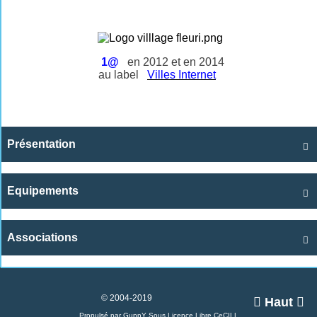
1@
en 2012 et en 2014
au label
Villes Internet
Présentation

Equipements

Associations

© 2004-2019

Haut

Propulsé par GuppY
Sous Licence Libre CeCILL