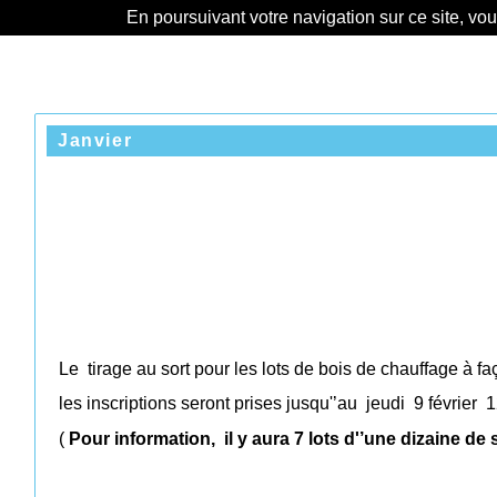
En poursuivant votre navigation sur ce site, vo
Janvier
Le
tirage au sort pour les lots de bois de chauffage à fa
les inscriptions seront prises jusqu'’au
jeudi
9 février
1
(
Pour information,
il y aura 7 lots d'’une dizaine de