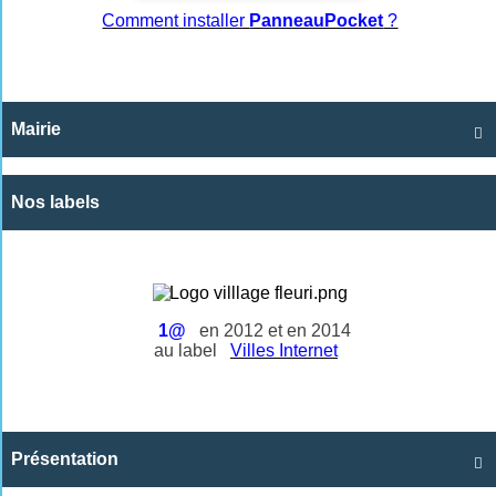
Comment installer
PanneauPocket
?
Mairie

Nos labels
1@
en 2012 et en 2014
au label
Villes Internet
Présentation
