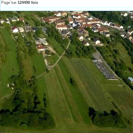
Page lue
124490 fois