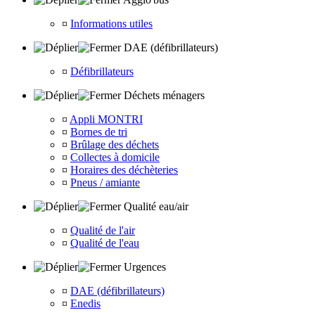
¤
Informations utiles
DAE (défibrillateurs)
¤
Défibrillateurs
Déchets ménagers
¤
Appli MONTRI
¤
Bornes de tri
¤
Brûlage des déchets
¤
Collectes à domicile
¤
Horaires des déchèteries
¤
Pneus / amiante
Qualité eau/air
¤
Qualité de l'air
¤
Qualité de l'eau
Urgences
¤
DAE (défibrillateurs)
¤
Enedis