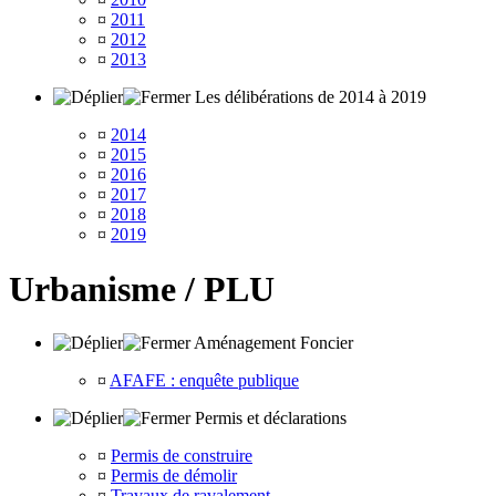
¤
2011
¤
2012
¤
2013
Les délibérations de 2014 à 2019
¤
2014
¤
2015
¤
2016
¤
2017
¤
2018
¤
2019
Urbanisme / PLU
Aménagement Foncier
¤
AFAFE : enquête publique
Permis et déclarations
¤
Permis de construire
¤
Permis de démolir
¤
Travaux de ravalement