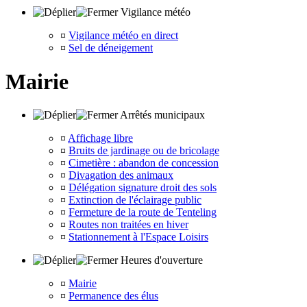
Vigilance météo
¤
Vigilance météo en direct
¤
Sel de déneigement
Mairie
Arrêtés municipaux
¤
Affichage libre
¤
Bruits de jardinage ou de bricolage
¤
Cimetière : abandon de concession
¤
Divagation des animaux
¤
Délégation signature droit des sols
¤
Extinction de l'éclairage public
¤
Fermeture de la route de Tenteling
¤
Routes non traitées en hiver
¤
Stationnement à l'Espace Loisirs
Heures d'ouverture
¤
Mairie
¤
Permanence des élus