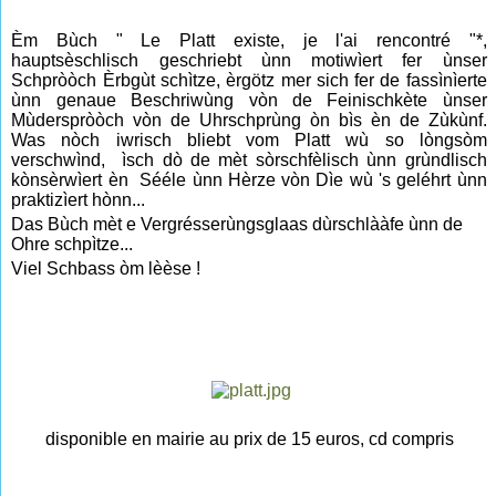
Èm Bùch " Le Platt existe, je l'ai rencontré "*,
hauptsèschlisch geschriebt ùnn motiwìert fer ùnser
Schpròòch Èrbgùt schìtze, èrgötz mer sich fer de fassìnìerte
ùnn genaue Beschriwùng vòn de Feinischkète ùnser
Mùderspròòch vòn de Uhrschprùng òn bìs èn de Zùkùnf.
Was nòch iwrisch bliebt vom Platt wù so lòngsòm
verschwìnd, ìsch dò de mèt sòrschfèlisch ùnn grùndlisch
kònsèrwìert èn Sééle ùnn Hèrze vòn Dìe wù 's geléhrt ùnn
praktizìert hònn...
Das Bùch mèt e Vergrésserùngsglaas dùrschlààfe ùnn de
Ohre schpìtze...
Viel Schbass òm lèèse !
disponible en mairie au prix de 15 euros, cd compris