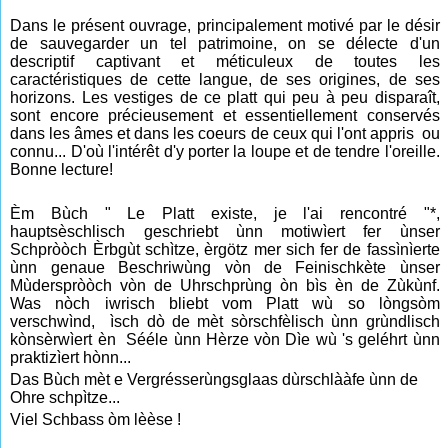
Dans le présent ouvrage, principalement motivé par le désir
de sauvegarder un tel patrimoine, on se délecte d'un
descriptif captivant et méticuleux de toutes les
caractéristiques de cette langue, de ses origines, de ses
horizons. Les vestiges de ce platt qui peu à peu disparaît,
sont encore précieusement et essentiellement conservés
dans les âmes et dans les coeurs de ceux qui l'ont appris ou
connu... D'où l'intérêt d'y porter la loupe et de tendre l'oreille.
Bonne lecture!
Èm Bùch " Le Platt existe, je l'ai rencontré "*,
hauptsèschlisch geschriebt ùnn motiwìert fer ùnser
Schpròòch Èrbgùt schìtze, èrgötz mer sich fer de fassìnìerte
ùnn genaue Beschriwùng vòn de Feinischkète ùnser
Mùderspròòch vòn de Uhrschprùng òn bìs èn de Zùkùnf.
Was nòch iwrisch bliebt vom Platt wù so lòngsòm
verschwìnd, ìsch dò de mèt sòrschfèlisch ùnn grùndlisch
kònsèrwìert èn Sééle ùnn Hèrze vòn Dìe wù 's geléhrt ùnn
praktizìert hònn...
Das Bùch mèt e Vergrésserùngsglaas dùrschlààfe ùnn de
Ohre schpìtze...
Viel Schbass òm lèèse !