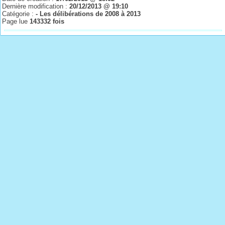
Dernière modification :
20/12/2013 @ 19:10
Catégorie :
- Les délibérations de 2008 à 2013
Page lue
143332 fois