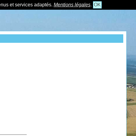
tenus et services adaptés.
Mentions légales
.
OK
___________