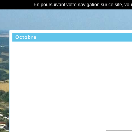
En poursuivant votre navigation sur ce site, vo
Octobre
___________