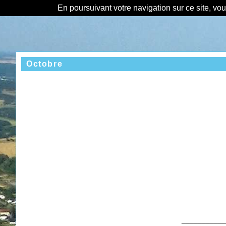
En poursuivant votre navigation sur ce site, vo
Octobre
___________