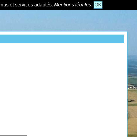
tenus et services adaptés.
Mentions légales
.
OK
___________