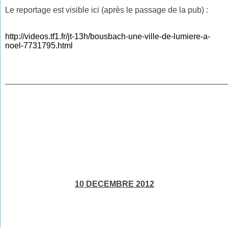
Le reportage est visible ici (après le passage de la pub) :
http://videos.tf1.fr/jt-13h/bousbach-une-ville-de-lumiere-a-
noel-7731795.html
________________________________________________
10 DECEMBRE 2012