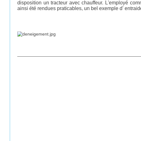
disposition un tracteur avec chauffeur. L'employé com
ainsi été rendues praticables, un bel exemple d' entra
_________________________________________________