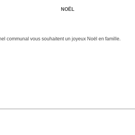
NOËL
onnel communal vous souhaitent un joyeux Noël en famille.
________________________________________________________