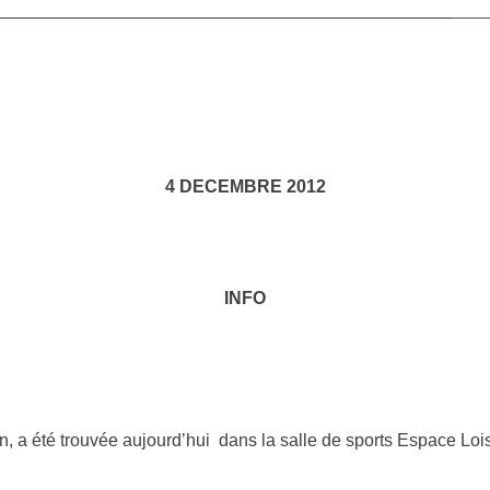
___________________
___________________________
____
4 DECEMBRE 2012
INFO
 a été trouvée aujourd’hui dans la salle de sports Espace Lois