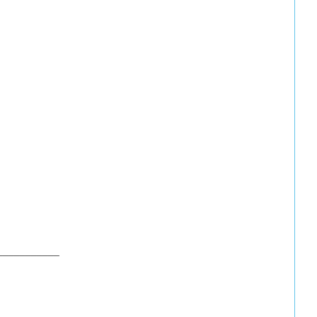
___________