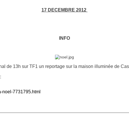
17 DECEMBRE 2012
INFO
rnal de 13h sur
TF1 un reportage sur la maison illuminée de Cas
:
e-a-noel-7731795.html
________________________________________________________