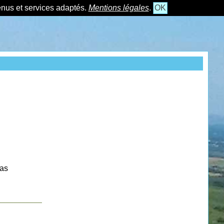
tenus et services adaptés.
Mentions légales
.
OK
las
___________