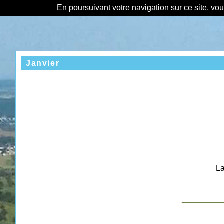
En poursuivant votre navigation sur ce site, vo
Janvier
La
__________