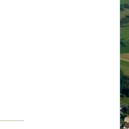
u
___________