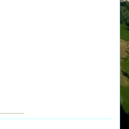
___________