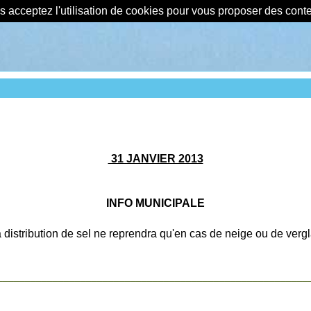
us acceptez l'utilisation de cookies pour vous proposer des con
31 JANVIER 2013
INFO MUNICIPALE
 distribution de sel ne reprendra qu'en cas de neige ou de verg
________________________________________________________