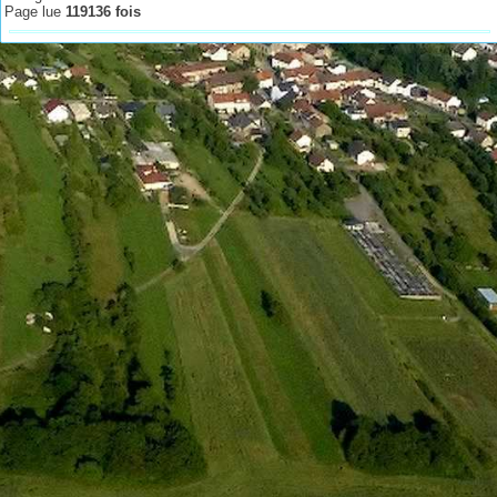
Page lue
119136 fois