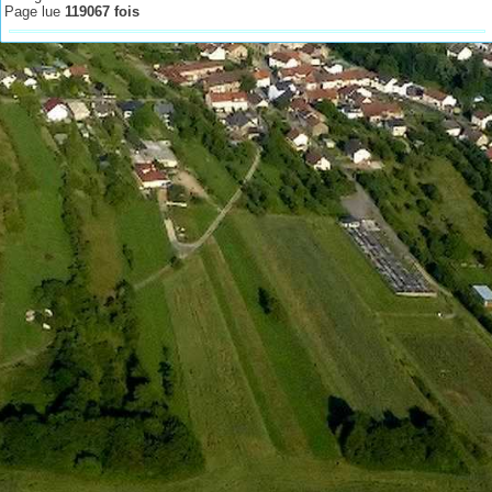
Page lue
119067 fois