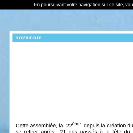
En poursuivant votre navigation sur ce site, vo
novembre
ème
Cette
assemblée, la
22
depuis
la création 
se retirer après
21 ans passés à la tête du 