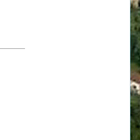
__________