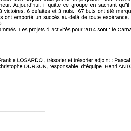
neur. Aujourd’hui, il quitte ce groupe en sachant qu'’i
 victoires, 6 défaites et 3 nuls.
67 buts ont été marqué
ées ont emporté un succès au-delà de toute espérance,
0
més. Les projets d'’activités pour 2014 sont : le Carnav
Frankie LOSARDO , trésorier et trésorier adjoint : Pasc
et Christophe DURSUN, responsable
d'’équipe Henri AN
__________________