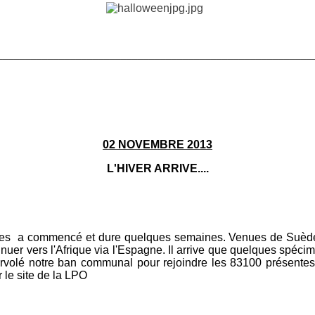
________________________________________________________
02 NOVEMBRE 2013
L'HIVER ARRIVE....
rues a commencé et dure quelques semaines. Venues de Suèd
nuer vers l'Afrique via l'Espagne. Il arrive que quelques spéci
survolé notre ban communal pour rejoindre les 83100 présentes
le site de la LPO