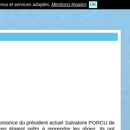
tenus et services adaptés.
Mentions légales
.
OK
’annonce du président actuel Salvatore PORCU de
s étaient prêts à reprendre les rênes, ils ont