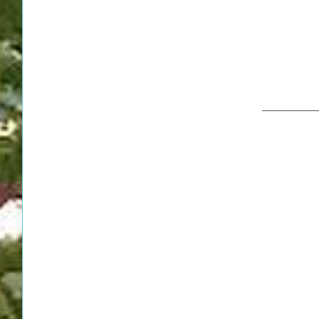
__________