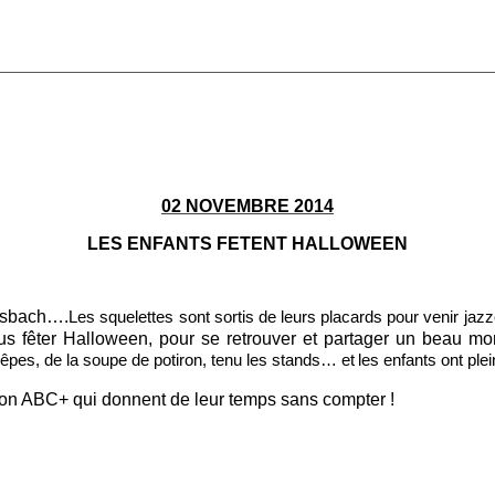
________________________________________________________
02 NOVEMBRE 2014
LES ENFANTS FETENT HALLOWEEN
ousbach….
Les squelettes sont sortis de leurs placards pour venir jazze
nus fêter Halloween, pour se retrouver et partager un beau mo
rêpes, de la soupe de potiron, tenu les stands… et
les enfants ont ple
tion ABC+ qui donnent de leur temps sans compter !