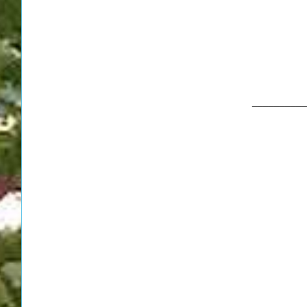
__________