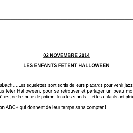
________________________________________________________
02 NOVEMBRE 2014
LES ENFANTS FETENT HALLOWEEN
ousbach….
Les squelettes sont sortis de leurs placards pour venir jazze
nus fêter Halloween, pour se retrouver et partager un beau mo
rêpes, de la soupe de potiron, tenu les stands… et
les enfants ont ple
tion ABC+ qui donnent de leur temps sans compter !