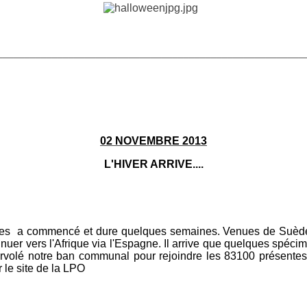
________________________________________________________
02 NOVEMBRE 2013
L'HIVER ARRIVE....
rues a commencé et dure quelques semaines. Venues de Suèd
nuer vers l'Afrique via l'Espagne. Il arrive que quelques spéci
survolé notre ban communal pour rejoindre les 83100 présentes
le site de la LPO