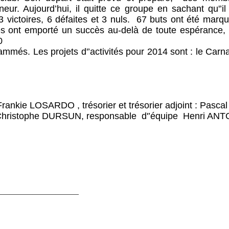
neur. Aujourd’hui, il quitte ce groupe en sachant qu'’i
 victoires, 6 défaites et 3 nuls.
67 buts ont été marqué
ées ont emporté un succès au-delà de toute espérance,
0
més. Les projets d'’activités pour 2014 sont : le Carnav
Frankie LOSARDO , trésorier et trésorier adjoint : Pasc
et Christophe DURSUN, responsable
d'’équipe Henri AN
__________________