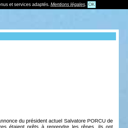
tenus et services adaptés.
Mentions légales
.
OK
’annonce du président actuel Salvatore PORCU de
s étaient prêts à reprendre les rênes, ils ont