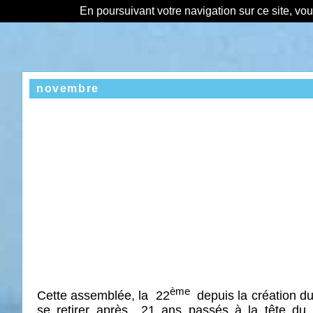
En poursuivant votre navigation sur ce site, vo
novembre
ème
Cette
assemblée, la
22
depuis
la création 
se retirer après
21 ans passés à la tête du 