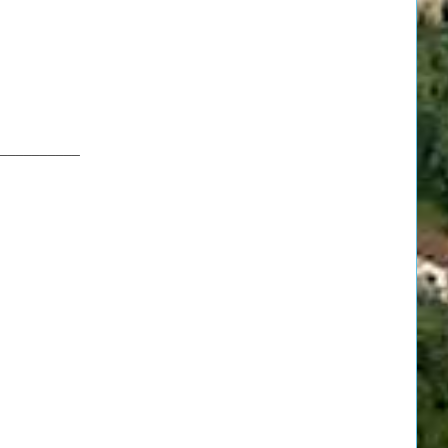
__________