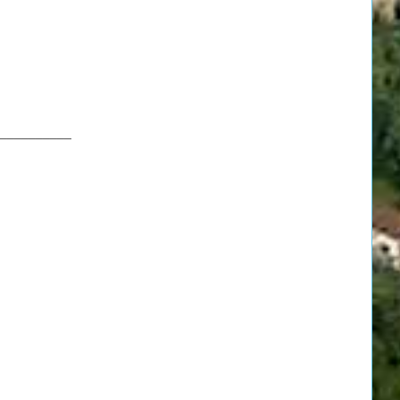
__________