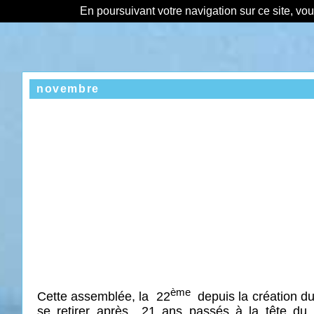
En poursuivant votre navigation sur ce site, vo
novembre
ème
Cette
assemblée, la
22
depuis
la création 
se retirer après
21 ans passés à la tête du 