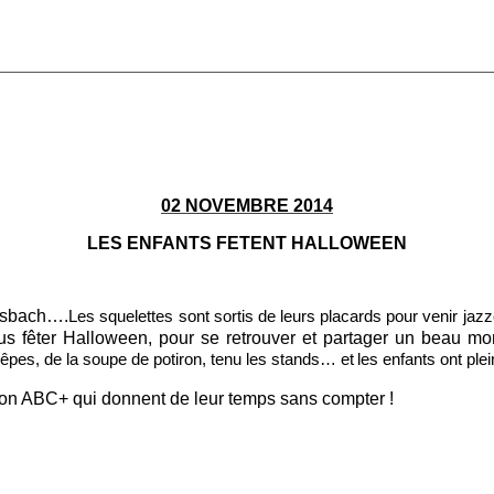
________________________________________________________
02 NOVEMBRE 2014
LES ENFANTS FETENT HALLOWEEN
ousbach….
Les squelettes sont sortis de leurs placards pour venir jazze
nus fêter Halloween, pour se retrouver et partager un beau mo
rêpes, de la soupe de potiron, tenu les stands… et
les enfants ont ple
tion ABC+ qui donnent de leur temps sans compter !