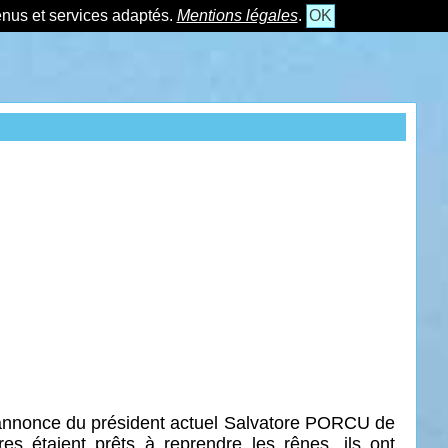
tenus et services adaptés.
Mentions légales
.
OK
’annonce du président actuel Salvatore PORCU de
s étaient prêts à reprendre les rênes, ils ont