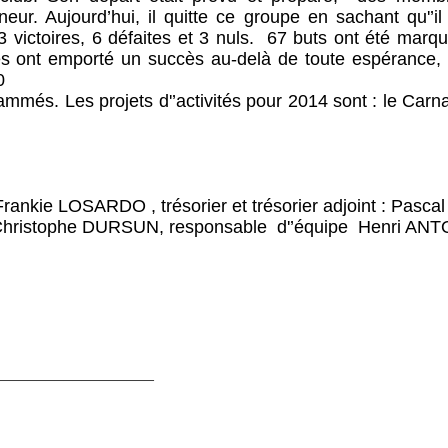
neur. Aujourd’hui, il quitte ce groupe en sachant qu'’i
 victoires, 6 défaites et 3 nuls.
67 buts ont été marqué
ées ont emporté un succès au-delà de toute espérance,
0
més. Les projets d'’activités pour 2014 sont : le Carnav
Frankie LOSARDO , trésorier et trésorier adjoint : Pasc
et Christophe DURSUN, responsable
d'’équipe Henri AN
__________________