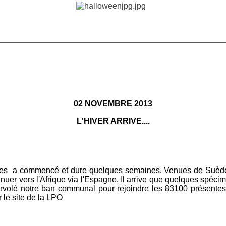
________________________________________________________
02 NOVEMBRE 2013
L'HIVER ARRIVE....
rues a commencé et dure quelques semaines. Venues de Suèd
nuer vers l'Afrique via l'Espagne. Il arrive que quelques spéci
survolé notre ban communal pour rejoindre les 83100 présentes
le site de la LPO