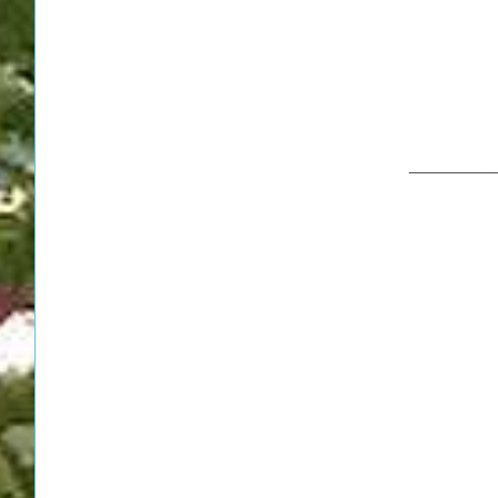
__________