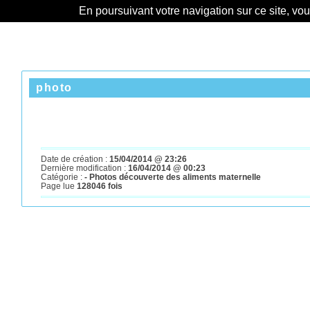
En poursuivant votre navigation sur ce site, vo
photo
Date de création :
15/04/2014 @ 23:26
Dernière modification :
16/04/2014 @ 00:23
Catégorie :
- Photos découverte des aliments maternelle
Page lue
128046 fois