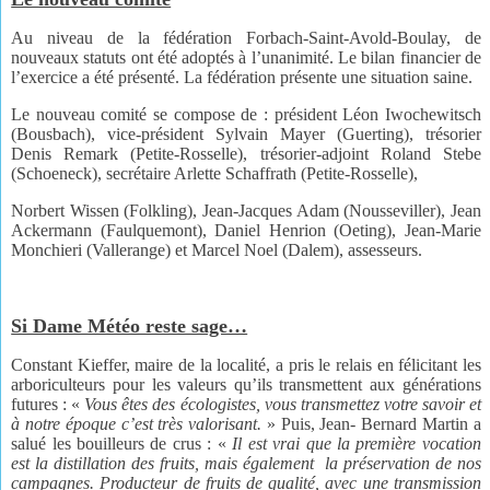
Au niveau de la fédération Forbach-Saint-Avold-Boulay, de
nouveaux statuts ont été adoptés à l’unanimité. Le bilan financier de
l’exercice a été présenté. La fédération présente une situation saine.
Le nouveau comité se compose de : président Léon Iwochewitsch
(Bousbach), vice-président Sylvain Mayer (Guerting), trésorier
Denis Remark (Petite-Rosselle), trésorier-adjoint Roland Stebe
(Schoeneck), secrétaire Arlette Schaffrath (Petite-Rosselle),
Norbert Wissen (Folkling), Jean-Jacques Adam (Nousseviller), Jean
Ackermann (Faulquemont), Daniel Henrion (Oeting), Jean-Marie
Monchieri (Vallerange) et Marcel Noel (Dalem), assesseurs.
Si Dame Météo reste sage…
Constant Kieffer, maire de la localité, a pris le relais en félicitant les
arboriculteurs pour les valeurs qu’ils transmettent aux générations
futures : «
Vous êtes
des écologistes, vous transmettez
votre savoir et
à notre époque
c’est très valorisant.
» Puis, Jean- Bernard Martin a
salué les bouilleurs de crus : «
Il est vrai
que la première vocation
est la
distillation des fruits, mais également
la préservation de nos
campagnes. Producteur de fruits
de qualité, avec une transmission