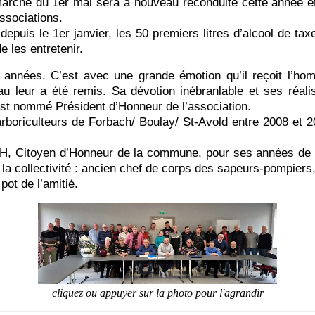
arche du 1er mai sera à nouveau reconduite cette année et q
associations.
depuis le 1er janvier, les 50 premiers litres d’alcool de tax
e les entretenir.
ées. C’est avec une grande émotion qu’il reçoit l’hommag
leur a été remis. Sa dévotion inébranlable et ses réali
 nommé Président d’Honneur de l’association.
boriculteurs de Forbach/ Boulay/ St-Avold entre 2008 et 20
itoyen d’Honneur de la commune, pour ses années de dévo
la collectivité : ancien chef de corps des sapeurs-pompier
ot de l’amitié.
cliquez ou appuyer sur la photo pour l'agrandir