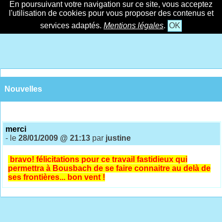
En poursuivant votre navigation sur ce site, vous acceptez
l'utilisation de cookies pour vous proposer des contenus et
services adaptés.
Mentions légales
.
OK
Nouvelles
merci
- le
28/01/2009 @ 21:13
par
justine
bravo! félicitations pour ce travail fastidieux qui
permettra à Bousbach de se faire connaitre au delà de
ses frontières... bon vent !