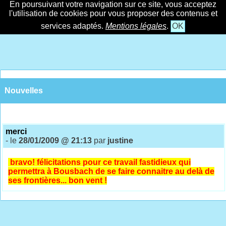
En poursuivant votre navigation sur ce site, vous acceptez
l'utilisation de cookies pour vous proposer des contenus et
services adaptés.
Mentions légales
.
OK
Nouvelles
merci
- le
28/01/2009 @ 21:13
par
justine
bravo! félicitations pour ce travail fastidieux qui
permettra à Bousbach de se faire connaitre au delà de
ses frontières... bon vent !