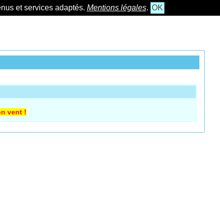
tenus et services adaptés.
Mentions légales
.
OK
on vent !