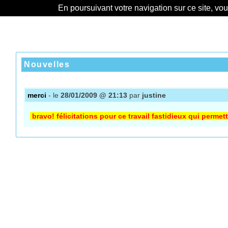
En poursuivant votre navigation sur ce site, vo
Nouvelles
merci
- le
28/01/2009 @ 21:13
par
justine
bravo! félicitations pour ce travail fastidieux qui permet