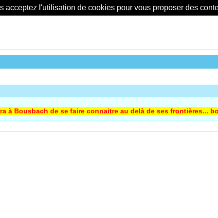
us acceptez l'utilisation de cookies pour vous proposer des con
tra à Bousbach de se faire connaitre au delà de ses frontières... b