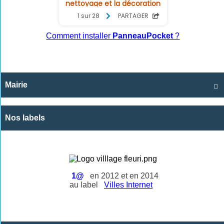
Comment installer
PanneauPocket
?
Mairie

Nos labels
1@
en 2012 et en 2014
au label
Villes Internet